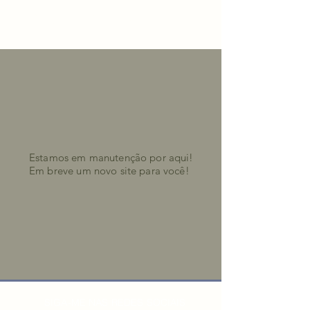
Dra. Jaqueline Souza
Estamos em manutenção por aqui!
Em breve um novo site para você!
SIGA-ME NAS REDES SOCIAIS