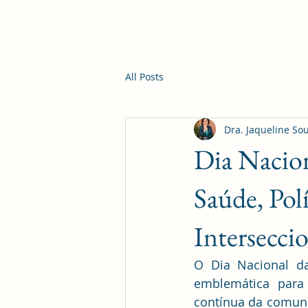
Dra. Jaqueline Souza
All Posts
Dra. Jaqueline So
Dia Nacion
Saúde, Polí
Intersecci
O Dia Nacional da
emblemática para 
contínua da comuni