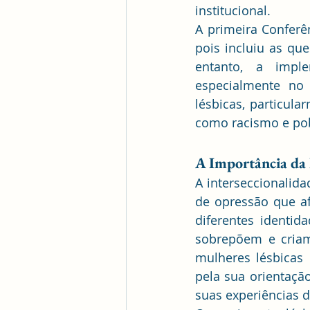
institucional.
A primeira Conferên
pois incluiu as que
entanto, a imple
especialmente no 
lésbicas, particul
como racismo e po
A Importância da 
A interseccionalid
de opressão que af
diferentes identid
sobrepõem e criam 
mulheres lésbicas 
pela sua orientação
suas experiências d