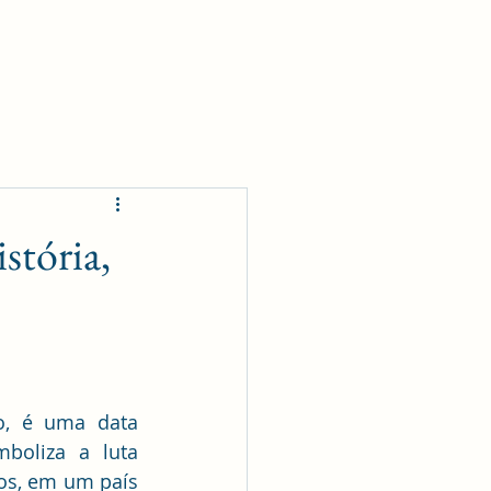
 LGBTQIAPN+
Hormonização Trans
Palestras & 
stória,
o, é uma data 
oliza a luta 
os, em um país 