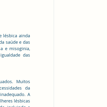
lésbica ainda 
da saúde e das 
 e misoginia, 
igualdade das 
ados. Muitos 
essidades da 
inadequado. A 
heres lésbicas 