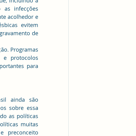
e, incluindo a 
 as infecções 
te acolhedor e 
sbicas evitem 
agravamento de 
ção. Programas 
 e protocolos 
ortantes para 
sil ainda são 
os sobre essa 
o as políticas 
íticas muitas 
e preconceito 