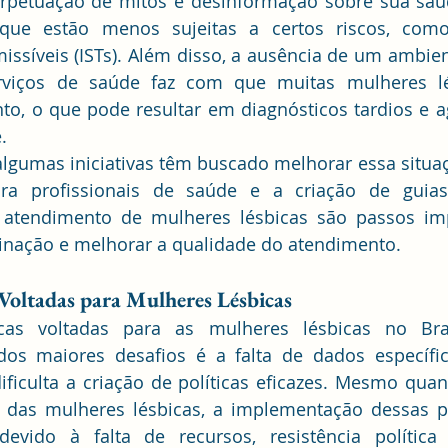
erpetuação de mitos e desinformação sobre sua saúd
que estão menos sujeitas a certos riscos, como
ssíveis (ISTs). Além disso, a ausência de um ambien
rviços de saúde faz com que muitas mulheres lé
to, o que pode resultar em diagnósticos tardios e 
.
algumas iniciativas têm buscado melhorar essa situa
ra profissionais de saúde e a criação de guias
o atendimento de mulheres lésbicas são passos imp
inação e melhorar a qualidade do atendimento.
 Voltadas para Mulheres Lésbicas
icas voltadas para as mulheres lésbicas no Bra
dos maiores desafios é a falta de dados específic
ficulta a criação de políticas eficazes. Mesmo quand
das mulheres lésbicas, a implementação dessas pol
devido à falta de recursos, resistência política 