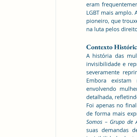
eram frequentement
LGBT mais amplo. A
pioneiro, que troux
na luta pelos direi
Contexto Históric
A história das mul
invisibilidade e re
severamente reprim
Embora existam r
envolvendo mulhe
detalhada, refleti
Foi apenas no fina
Somos – Grupo de 
suas demandas de 