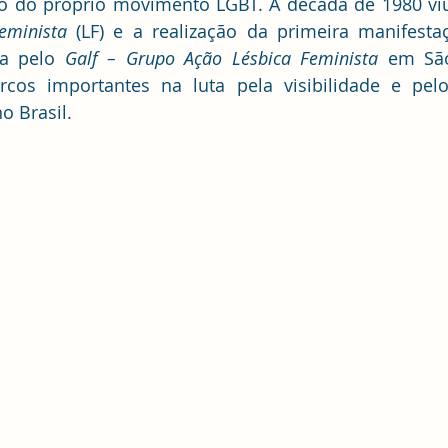
tro do próprio movimento LGBT. A década de 1980 vi
eminista
 (LF) e a realização da primeira manifesta
da pelo 
Galf – Grupo Ação Lésbica Feminista
 em São
cos importantes na luta pela visibilidade e pelos
o Brasil.