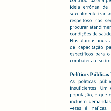
contribui para a p
ideia errônea de 
sexualmente transmi
respeitoso nos se
procurar atendimen
condições de saúde
Nos últimos anos, 
de capacitação pa
específicos para 
combater a discrim
Políticas Públicas
As políticas públ
insuficientes. Um 
população, o que di
incluem demandas 
vezes é ineficaz, 