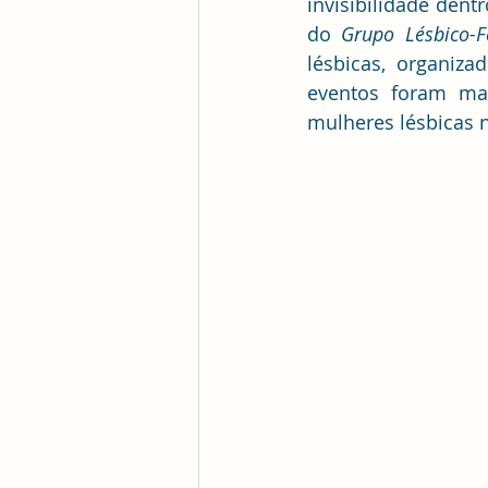
invisibilidade den
do 
Grupo Lésbico-F
lésbicas, organiza
eventos foram mar
mulheres lésbicas n