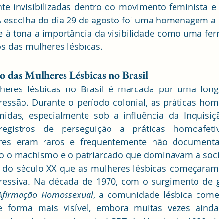
e invisibilizadas dentro do movimento feminista e
 escolha do dia 29 de agosto foi uma homenagem a e
e à tona a importância da visibilidade como uma ferr
tos das mulheres lésbicas.
o das Mulheres Lésbicas no Brasil
heres lésbicas no Brasil é marcada por uma longa 
pressão. Durante o período colonial, as práticas hom
idas, especialmente sob a influência da Inquisiçã
egistros de perseguição a práticas homoafetiv
res eram raros e frequentemente não documenta
ndo o machismo e o patriarcado que dominavam a soc
l do século XX que as mulheres lésbicas começaram 
Afirmação Homossexual
, a comunidade lésbica começ
forma mais visível, embora muitas vezes ainda 