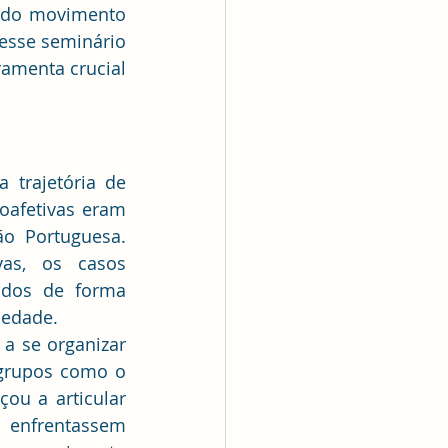
 do movimento 
sse seminário 
amenta crucial 
trajetória de 
oafetivas eram 
o Portuguesa. 
as, os casos 
dos de forma 
iedade.
a se organizar 
de forma mais expressiva. Na década de 1970, com o surgimento de grupos como o 
ou a articular 
enfrentassem 